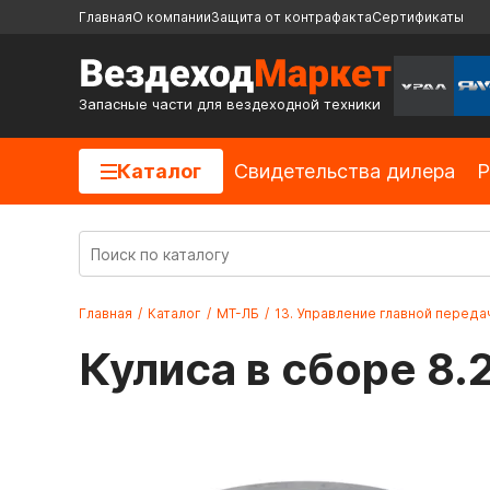
Главная
О компании
Защита от контрафакта
Сертификаты
Запасные части для вездеходной техники
Каталог
Cвидетельства дилера
Р
Главная
/
Каталог
/
МТ-ЛБ
/
13. Управление главной передач
Кулиса в сборе 8.