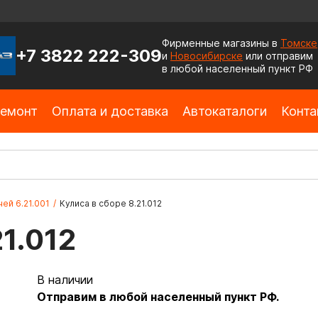
Фирменные магазины в
Томске
+7 3822 222-309
и
Новосибирске
или отправим
в любой населенный пункт РФ
емонт
Оплата и доставка
Автокаталоги
Конта
ей 6.21.001
/
Кулиса в сборе 8.21.012
21.012
В наличии
Отправим в любой населенный пункт РФ.