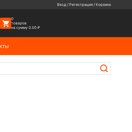
Вход
/
Регистрация
/
Корзина
0
товаров
на сумму
0.00
₽
кты