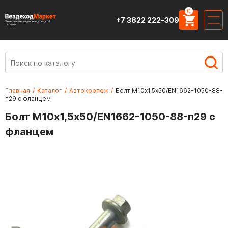
0
+7 3822 222-309
Запасные части для вездеходной
техники
Главная
/
Каталог
/
Автокрепеж
/
Болт М10х1,5х50/EN1662-1050-88-
п29 с фланцем
Болт М10х1,5х50/EN1662-1050-88-п29 с
фланцем