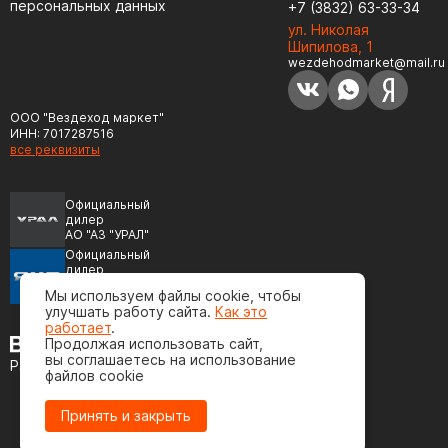
персональных данных
+7 (3832) 63-33-34
ул. Николая
Шипилова, 1
wezdehodmarket@mail.ru
ООО "Вездеход маркет"
ИНН: 7017287516
все реквизиты
Официальный
дилер
АО "АЗ "УРАЛ"
Официальный
дилер
ПАО "Автодизель"
Мы используем файлы cookie, чтобы
(ЯМЗ)
улучшать работу сайта.
Как это
работает
.
Продолжая использовать сайт,
вы соглашаетесь на использование
Разработка сайта
файлов cookie
Принять и закрыть