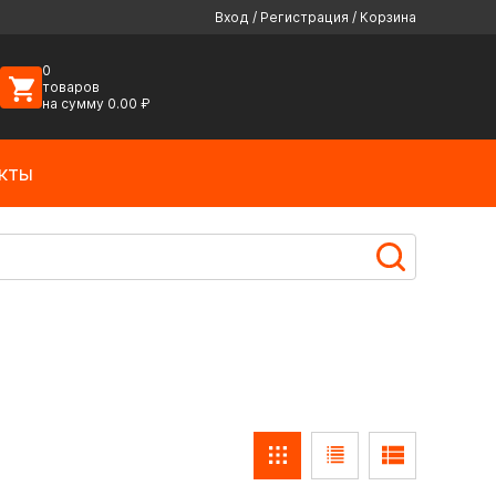
Вход
/
Регистрация
/
Корзина
0
товаров
на сумму
0.00
₽
кты