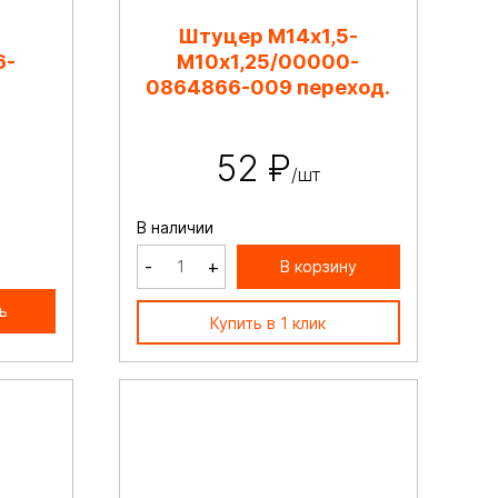
Штуцер М14х1,5-
6-
М10х1,25/00000-
0864866-009 переход.
52 ₽
/шт
В наличии
-
+
В корзину
ь
Купить в 1 клик