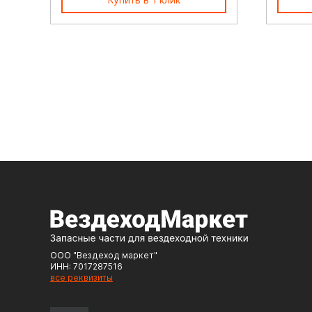
ООО "Вездеход маркет"
ИНН: 7017287516
все реквизиты