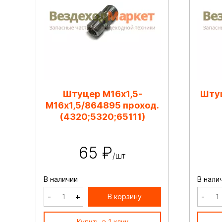
Штуцер М16х1,5-
Шту
М16х1,5/864895 проход.
(4320;5320;65111)
65 ₽
/шт
В наличии
В нали
-
+
-
В корзину
Купить в 1 клик