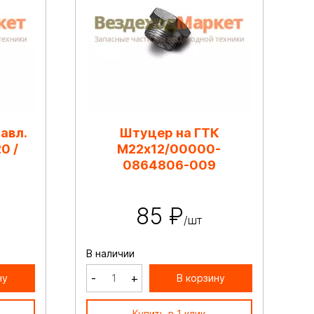
авл.
Штуцер на ГТК
0 /
М22х12/00000-
0864806-009
85 ₽
/шт
В наличии
-
+
ну
В корзину
Купить в 1 клик