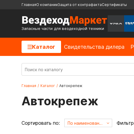
Главная
О компании
Защита от контрафакта
Сертификаты
Запасные части для вездеходной техники
Каталог
Cвидетельства дилера
Р
Главная
/
Каталог
/
Автокрепеж
Автокрепеж
Сортировать по:
Фильтр
По наименованию А->Я