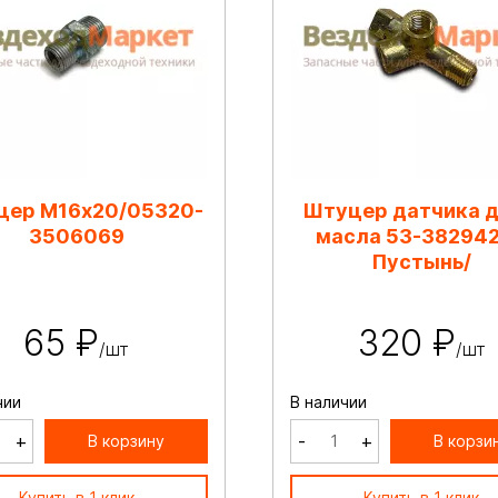
цер М16х20/05320-
Штуцер датчика д
3506069
масла 53-382942
Пустынь/
65 ₽
320 ₽
/шт
/шт
чии
В наличии
+
-
+
В корзину
В корзи
Купить в 1 клик
Купить в 1 клик