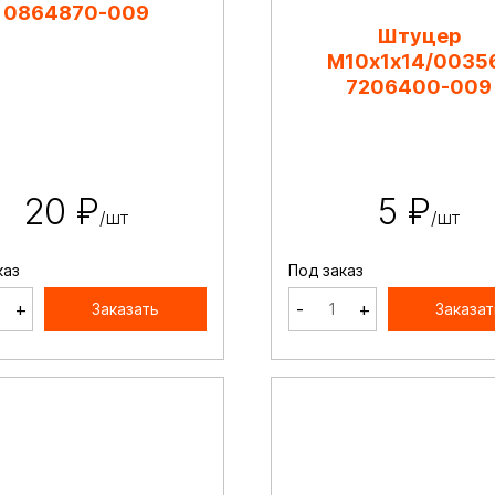
0864870-009
Штуцер
М10х1х14/0035
7206400-009
20 ₽
5 ₽
/шт
/шт
каз
Под заказ
+
-
+
Заказать
Заказат