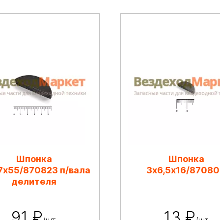
Шпонка
Шпонка
7х55/870823 п/вала
3х6,5х16/8708
делителя
91 ₽
13 ₽