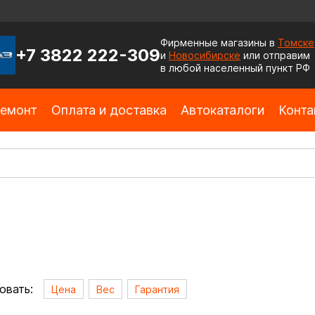
Фирменные магазины в
Томске
+7 3822 222-309
и
Новосибирске
или отправим
в любой населенный пункт РФ
емонт
Оплата и доставка
Автокаталоги
Конта
овать:
Цена
Вес
Гарантия