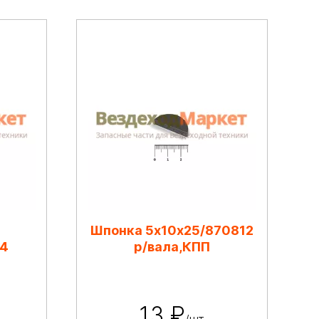
Шпонка 5х10х25/870812
04
р/вала,КПП
13 ₽