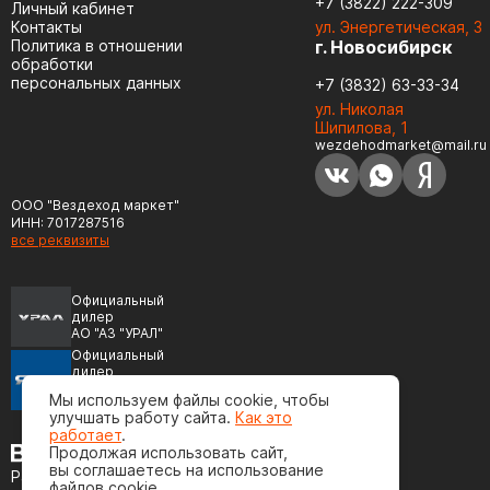
+7 (3822) 222-309
Личный кабинет
Контакты
ул. Энергетическая, 3
Политика в отношении
г. Новосибирск
обработки
персональных данных
+7 (3832) 63-33-34
ул. Николая
Шипилова, 1
wezdehodmarket@mail.ru
ООО "Вездеход маркет"
ИНН: 7017287516
все реквизиты
Официальный
дилер
АО "АЗ "УРАЛ"
Официальный
дилер
ПАО "Автодизель"
Мы используем файлы cookie, чтобы
(ЯМЗ)
улучшать работу сайта.
Как это
работает
.
Продолжая использовать сайт,
вы соглашаетесь на использование
Разработка сайта
файлов cookie