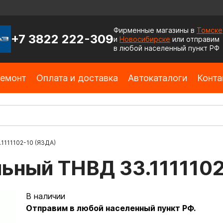
Фирменные магазины в
Томске
+7 3822 222-309
и
Новосибирске
или отправим
в любой населенный пункт РФ
емонт
Оплата и доставка
Автокаталоги
Конта
1111102-10 (ЯЗДА)
льный ТНВД 33.111110
В наличии
Отправим в любой населенный пункт РФ.