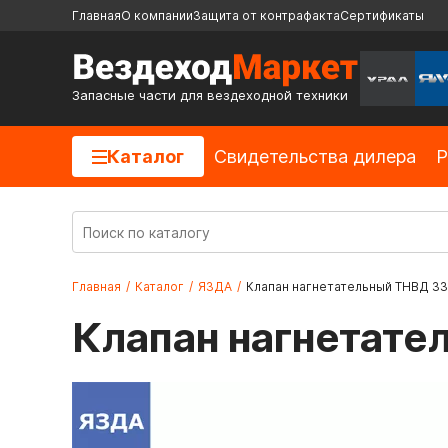
Главная
О компании
Защита от контрафакта
Сертификаты
Запасные части для вездеходной техники
Каталог
Cвидетельства дилера
Р
Главная
/
Каталог
/
ЯЗДА
/
Клапан нагнетательный ТНВД 33.
Клапан нагнетате