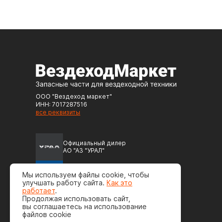
ООО "Вездеход маркет"
ИНН: 7017287516
все реквизиты
Официальный дилер
АО "АЗ "УРАЛ"
Официальный дилер
Мы используем файлы cookie, чтобы
ПАО "Автодизель" (ЯМЗ)
улучшать работу сайта.
Как это
работает
.
Продолжая использовать сайт,
вы соглашаетесь на использование
файлов cookie