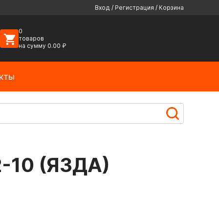
Вход
/
Регистрация
/
Корзина
0
товаров
на сумму
0.00
₽
кты
2-10 (ЯЗДА)