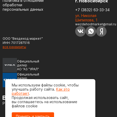
Политика в отношении
г. Новосибирск
обработки
персональных данных
+7 (3832) 63-33-34
ул. Николая
Шипилова, 1
wezdehodmarket@mail.ru
ООО "Вездеход маркет"
ИНН: 7017287516
все реквизиты
Официальный
дилер
АО "АЗ "УРАЛ"
Официальный
дилер
ПАО "Автодизель"
Мы используем файлы cookie, чтобы
(ЯМЗ)
улучшать работу сайта.
Как это
работает
.
Продолжая использовать сайт,
вы соглашаетесь на использование
Разработка сайта
файлов cookie
Принять и закрыть