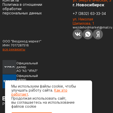
Контакты
ул. Энергетическая, 3
Политика в отношении
г. Новосибирск
обработки
персональных данных
+7 (3832) 63-33-34
ул. Николая
Шипилова, 1
wezdehodmarket@mail.ru
ООО "Вездеход маркет"
ИНН: 7017287516
все реквизиты
Официальный
дилер
АО "АЗ "УРАЛ"
Официальный
дилер
ПАО "Автодизель"
Мы используем файлы cookie, чтобы
(ЯМЗ)
улучшать работу сайта.
Как это
работает
.
Продолжая использовать сайт,
вы соглашаетесь на использование
Разработка сайта
файлов cookie