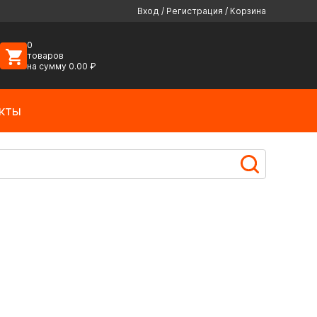
Вход
/
Регистрация
/
Корзина
0
товаров
на сумму
0.00
₽
кты