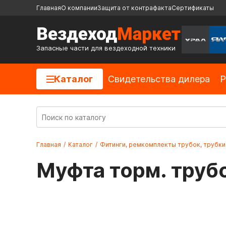
Главная
О компании
Защита от контрафакта
Сертификаты
Запасные части для вездеходной техники
Каталог
Cвидетельства дилера
Р
Главная
/
Каталог
/
Фитинги, ремкомплекты трубок, трубк
Муфта торм. трубо