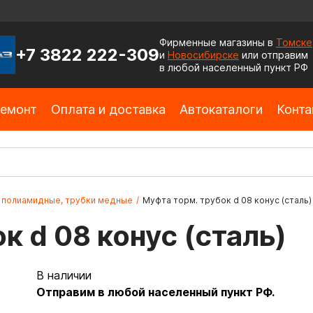
Фирменные магазины в
Томске
+7 3822 222-309
и
Новосибирске
или отправим
в любой населенный пункт РФ
емонт
Оплата и доставка
Автокаталоги
Конта
и полиамидные, трубки медные
/
Муфта торм. трубок d 08 конус (сталь)
к d 08 конус (сталь)
В наличии
Отправим в любой населенный пункт РФ.