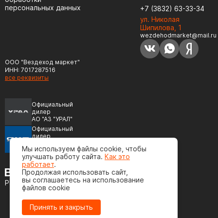
персональных данных
+7 (3832) 63-33-34
ул. Николая
Шипилова, 1
wezdehodmarket@mail.ru
ООО "Вездеход маркет"
ИНН: 7017287516
все реквизиты
Официальный
дилер
АО "АЗ "УРАЛ"
Официальный
дилер
ПАО "Автодизель"
Мы используем файлы cookie, чтобы
(ЯМЗ)
улучшать работу сайта.
Как это
работает
.
Продолжая использовать сайт,
вы соглашаетесь на использование
Разработка сайта
файлов cookie
Принять и закрыть