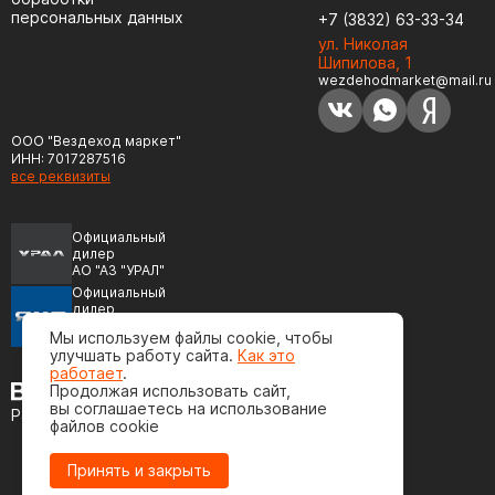
персональных данных
+7 (3832) 63-33-34
ул. Николая
Шипилова, 1
wezdehodmarket@mail.ru
ООО "Вездеход маркет"
ИНН: 7017287516
все реквизиты
Официальный
дилер
АО "АЗ "УРАЛ"
Официальный
дилер
ПАО "Автодизель"
Мы используем файлы cookie, чтобы
(ЯМЗ)
улучшать работу сайта.
Как это
работает
.
Продолжая использовать сайт,
вы соглашаетесь на использование
Разработка сайта
файлов cookie
Принять и закрыть