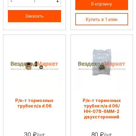
-
+
В корзину
Заказать
Купить в 1 клик
Р/к-т тормозных
Р/к-т тормозных
трубок п/а d 06
трубок п/а d 06/
НН-078-6ММ-2
двухсторонний
30 ₽
80 ₽
/шт
/шт