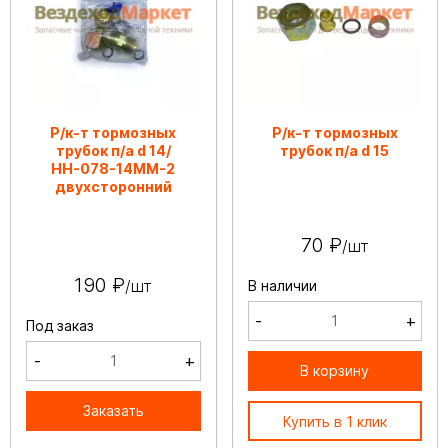
Р/к-т тормозных
Р/к-т тормозных
трубок п/а d 14/
трубок п/а d 15
НН-078-14ММ-2
двухсторонний
70 ₽
/шт
190 ₽
/шт
В наличии
-
+
Под заказ
-
+
В корзину
Заказать
Купить в 1 клик