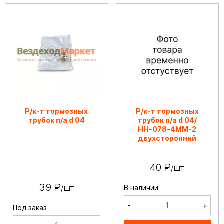
Р/к-т тормозных
Р/к-т тормозных
трубок п/а d 04
трубок п/а d 04/
НН-078-4ММ-2
двухсторонний
40 ₽
/шт
39 ₽
/шт
В наличии
-
+
Под заказ