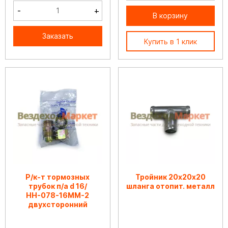
-
+
В корзину
Заказать
Купить в 1 клик
Р/к-т тормозных
Тройник 20х20х20
трубок п/а d 16/
шланга отопит. металл
НН-078-16ММ-2
двухсторонний