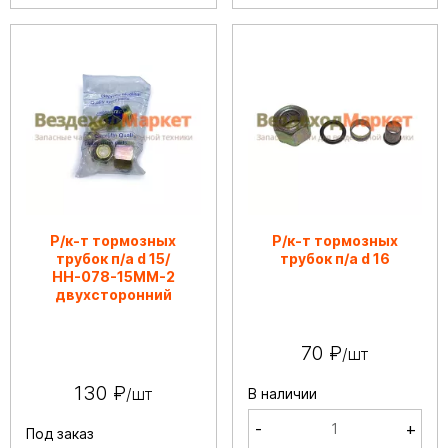
Р/к-т тормозных
Р/к-т тормозных
трубок п/а d 15/
трубок п/а d 16
НН-078-15ММ-2
двухсторонний
70 ₽
/шт
130 ₽
/шт
В наличии
-
+
Под заказ