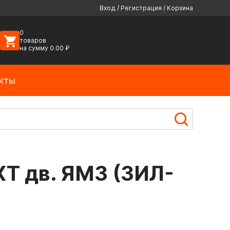
Вход
/
Регистрация
/
Корзина
0
товаров
на сумму
0.00
₽
кты
T дв. ЯМЗ (ЗИЛ-