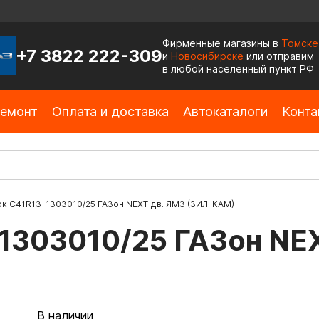
Фирменные магазины в
Томске
+7 3822 222-309
и
Новосибирске
или отправим
в любой населенный пункт РФ
емонт
Оплата и доставка
Автокаталоги
Конта
к С41R13-1303010/25 ГАЗон NEXT дв. ЯМЗ (ЗИЛ-КАМ)
1303010/25 ГАЗон NEX
В наличии