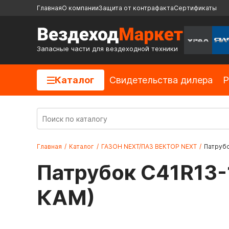
Главная
О компании
Защита от контрафакта
Сертификаты
Запасные части для вездеходной техники
Каталог
Cвидетельства дилера
Р
Главная
/
Каталог
/
ГАЗОН NEXT/ПАЗ ВЕКТОР NEXT
/
Патрубо
Патрубок С41R13-
КАМ)