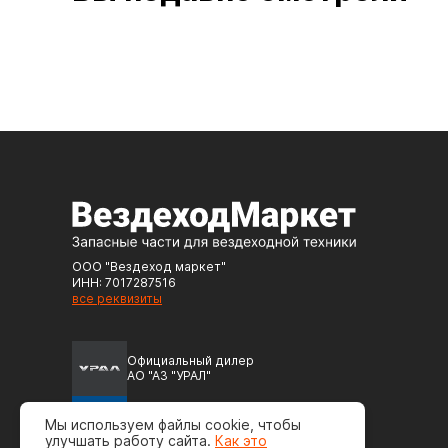
ООО "Вездеход маркет"
ИНН: 7017287516
все реквизиты
Официальный дилер
АО "АЗ "УРАЛ"
Официальный дилер
Мы используем файлы cookie, чтобы
ПАО "Автодизель" (ЯМЗ)
улучшать работу сайта.
Как это