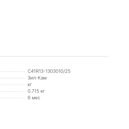
С41R13-1303010/25
Зил-Кам
кг
0.715 кг
6 мес