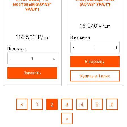
мостовый (АО"АЗ"
(АО"АЗ" УРАЛ")
УРАЛ")
16 940 ₽
/шт
114 560 ₽
/шт
В наличии
-
+
Под заказ
-
+
В корзину
Заказать
Купить в 1 клик
<
1
2
3
4
5
6
>