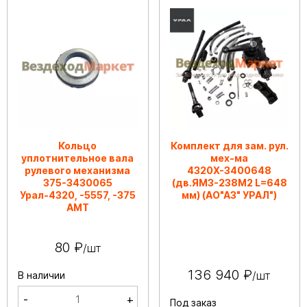
Кольцо
Комплект для зам. рул.
уплотнительное вала
мех-ма
рулевого механизма
4320Х-3400648
375-3430065
(дв.ЯМЗ-238М2 L=648
Урал-4320, -5557, -375
мм) (АО"АЗ" УРАЛ")
АМТ
80 ₽
/шт
136 940 ₽
/шт
В наличии
-
+
Под заказ