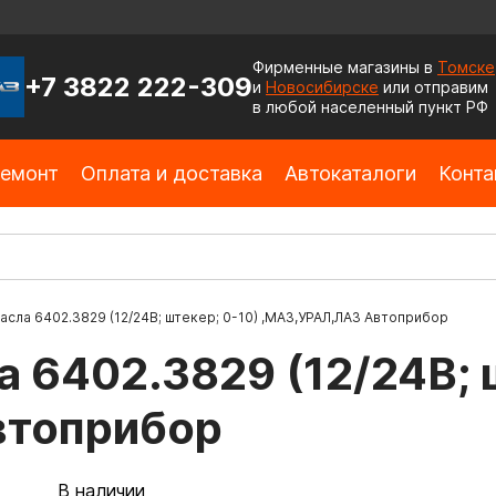
Фирменные магазины в
Томске
+7 3822 222-309
и
Новосибирске
или отправим
в любой населенный пункт РФ
емонт
Оплата и доставка
Автокаталоги
Конта
асла 6402.3829 (12/24В; штекер; 0-10) ,МАЗ,УРАЛ,ЛАЗ Автоприбор
а 6402.3829 (12/24В; 
втоприбор
В наличии