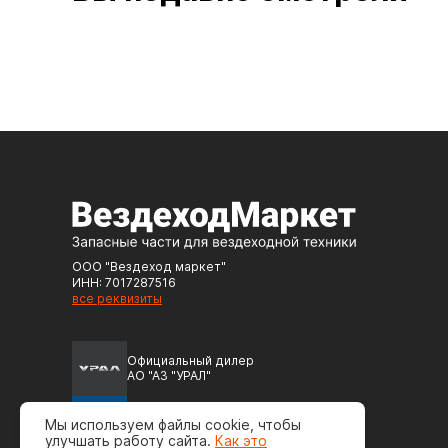
ООО "Вездеход маркет"
ИНН: 7017287516
все реквизиты
Официальный дилер
АО "АЗ "УРАЛ"
Официальный дилер
Мы используем файлы cookie, чтобы
ПАО "Автодизель" (ЯМЗ)
улучшать работу сайта.
Как это