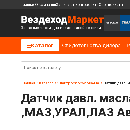
Главная
О компании
Защита от контрафакта
Сертификаты
Запасные части для вездеходной техники
Каталог
Cвидетельства дилера
Р
Главная
/
Каталог
/
Электрооборудование
/
Датчик давл. м
Датчик давл. масл
,МАЗ,УРАЛ,ЛАЗ А