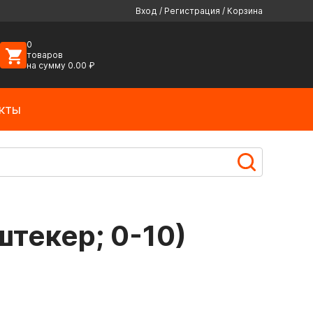
Вход
/
Регистрация
/
Корзина
0
товаров
на сумму
0.00
₽
кты
штекер; 0-10)