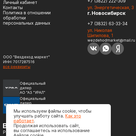
+7 (3822) 222-309
Личный кабинет
Контакты
ул. Энергетическая, 3
Политика в отношении
г. Новосибирск
обработки
персональных данных
+7 (3832) 63-33-34
ул. Николая
Шипилова, 1
wezdehodmarket@mail.ru
ООО "Вездеход маркет"
ИНН: 7017287516
все реквизиты
Официальный
дилер
АО "АЗ "УРАЛ"
Официальный
дилер
ПАО "Автодизель"
Мы используем файлы cookie, чтобы
(ЯМЗ)
улучшать работу сайта.
Как это
работает
.
Продолжая использовать сайт,
вы соглашаетесь на использование
Разработка сайта
файлов cookie