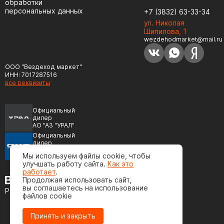
обработки
персональных данных
+7 (3832) 63-33-34
ул. Николая
Шипилова, 1
wezdehodmarket@mail.ru
ООО "Вездеход маркет"
ИНН: 7017287516
все реквизиты
Официальный
дилер
АО "АЗ "УРАЛ"
Официальный
дилер
ПАО "Автодизель"
Мы используем файлы cookie, чтобы
(ЯМЗ)
улучшать работу сайта.
Как это
работает
.
Продолжая использовать сайт,
вы соглашаетесь на использование
Разработка сайта
файлов cookie
Принять и закрыть