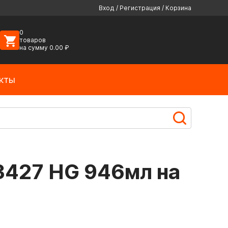
Вход
/
Регистрация
/
Корзина
0
товаров
на сумму
0.00
₽
кты
3427 HG 946мл на