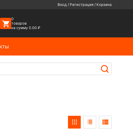
Вход
/
Регистрация
/
Корзина
0
товаров
на сумму
0.00
₽
кты