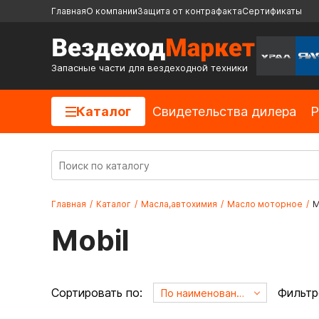
Главная
О компании
Защита от контрафакта
Сертификаты
Запасные части для вездеходной техники
Каталог
Cвидетельства дилера
Р
Главная
/
Каталог
/
Масла,автохимия
/
Масло моторное
/
M
Mobil
Сортировать по:
Фильтр
По наименованию А->Я