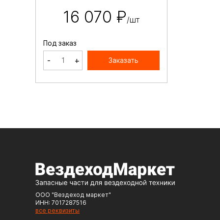
16 070 ₽
/шт
Под заказ
-
+
Заказать
ООО "Вездеход маркет"
ИНН: 7017287516
все реквизиты