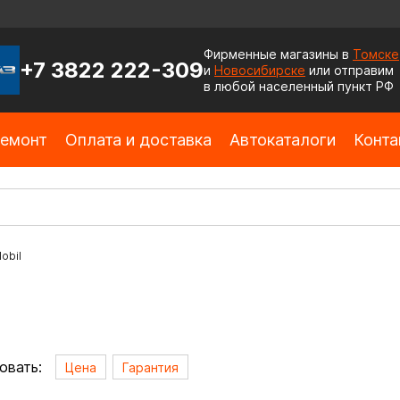
Фирменные магазины в
Томске
+7 3822 222-309
и
Новосибирске
или отправим
в любой населенный пункт РФ
емонт
Оплата и доставка
Автокаталоги
Конта
obil
овать:
Цена
Гарантия