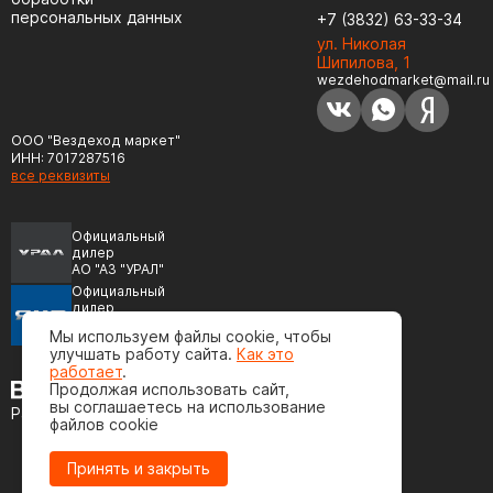
персональных данных
+7 (3832) 63-33-34
ул. Николая
Шипилова, 1
wezdehodmarket@mail.ru
ООО "Вездеход маркет"
ИНН: 7017287516
все реквизиты
Официальный
дилер
АО "АЗ "УРАЛ"
Официальный
дилер
ПАО "Автодизель"
Мы используем файлы cookie, чтобы
(ЯМЗ)
улучшать работу сайта.
Как это
работает
.
Продолжая использовать сайт,
вы соглашаетесь на использование
Разработка сайта
файлов cookie
Принять и закрыть