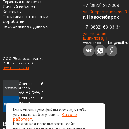
Гарантия и возврат
+7 (3822) 222-309
Личный кабинет
Контакты
ул. Энергетическая, 3
Политика в отношении
г. Новосибирск
обработки
персональных данных
+7 (3832) 63-33-34
ул. Николая
Шипилова, 1
wezdehodmarket@mail.ru
ООО "Вездеход маркет"
ИНН: 7017287516
все реквизиты
Официальный
дилер
АО "АЗ "УРАЛ"
Официальный
дилер
ПАО "Автодизель"
Мы используем файлы cookie, чтобы
(ЯМЗ)
улучшать работу сайта.
Как это
работает
.
Продолжая использовать сайт,
вы соглашаетесь на использование