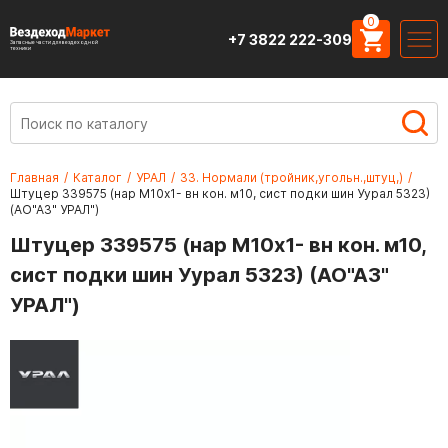
0
+7 3822 222-309
Запасные части для вездеходной
техники
Главная
/
Каталог
/
УРАЛ
/
33. Нормали (тройник,угольн.,штуц,)
/
Штуцер 339575 (нар М10х1- вн кон. м10, сист подки шин Уурал 5323)
(АО"АЗ" УРАЛ")
Штуцер 339575 (нар М10х1- вн кон. м10,
сист подки шин Уурал 5323) (АО"АЗ"
УРАЛ")