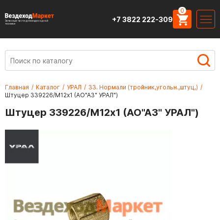
0
+7 3822 222-309
Запасные части для вездеходной
техники
Главная
/
Каталог
/
УРАЛ
/
33. Нормали (тройник,угольн.,штуц,)
/
Штуцер 339226/М12х1 (АО"АЗ" УРАЛ")
Штуцер 339226/М12х1 (АО"АЗ" УРАЛ")