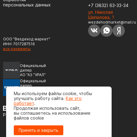
персональных данных
+7 (3832) 63-33-34
ул. Николая
Шипилова, 1
wezdehodmarket@mail.ru
ООО "Вездеход маркет"
ИНН: 7017287516
все реквизиты
Официальный
дилер
АО "АЗ "УРАЛ"
Официальный
дилер
ПАО "Автодизель"
Мы используем файлы cookie, чтобы
(ЯМЗ)
улучшать работу сайта.
Как это
работает
.
Продолжая использовать сайт,
вы соглашаетесь на использование
Разработка сайта
файлов cookie
Принять и закрыть