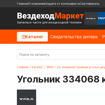
Главная
О компании
Защита от контрафакта
Сертификаты
Запасные части для вездеходной техники
Каталог
Cвидетельства дилера
Р
Главная
/
Каталог
/
УРАЛ
/
33. Нормали (тройник,угольн.,шту
Угольник 334068 