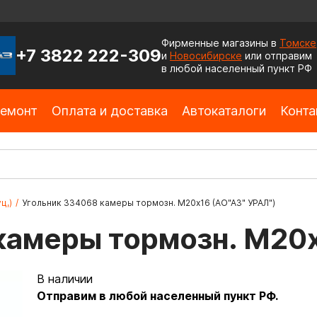
Фирменные магазины в
Томске
+7 3822 222-309
и
Новосибирске
или отправим
в любой населенный пункт РФ
емонт
Оплата и доставка
Автокаталоги
Конта
ц,)
/
Угольник 334068 камеры тормозн. М20х16 (АО"АЗ" УРАЛ")
камеры тормозн. М20х
В наличии
Отправим в любой населенный пункт РФ.