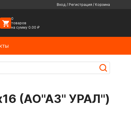
Вход
/
Регистрация
/
Корзина
0
товаров
на сумму
0.00
₽
кты
16 (АО"АЗ" УРАЛ")