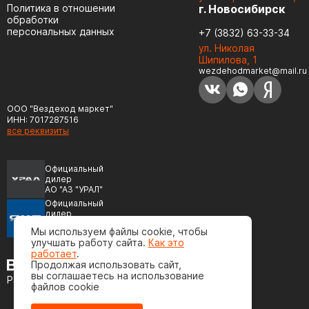
Политика в отношении
г. Новосибирск
обработки
персональных данных
+7 (3832) 63-33-34
ул. Николая
Шипилова, 1
wezdehodmarket@mail.ru
ООО "Вездеход маркет"
ИНН: 7017287516
все реквизиты
Официальный
дилер
АО "АЗ "УРАЛ"
Официальный
дилер
ПАО "Автодизель"
Мы используем файлы cookie, чтобы
(ЯМЗ)
улучшать работу сайта.
Как это
работает
.
Продолжая использовать сайт,
вы соглашаетесь на использование
Разработка сайта
файлов cookie