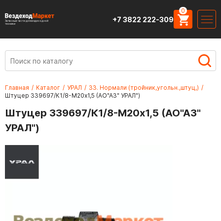
0
+7 3822 222-309
Запасные части для вездеходной
техники
Главная
/
Каталог
/
УРАЛ
/
33. Нормали (тройник,угольн.,штуц,)
/
Штуцер 339697/К1/8-М20х1,5 (АО"АЗ" УРАЛ")
Штуцер 339697/К1/8-М20х1,5 (АО"АЗ"
УРАЛ")