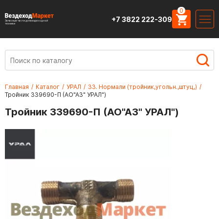
0
+7 3822 222-309
Запасные части для вездеходной
техники
Главная
/
Каталог
/
УРАЛ
/
33. Нормали (тройник,угольн.,штуц,)
/
Тройник 339690-П (АО"АЗ" УРАЛ")
Тройник 339690-П (АО"АЗ" УРАЛ")