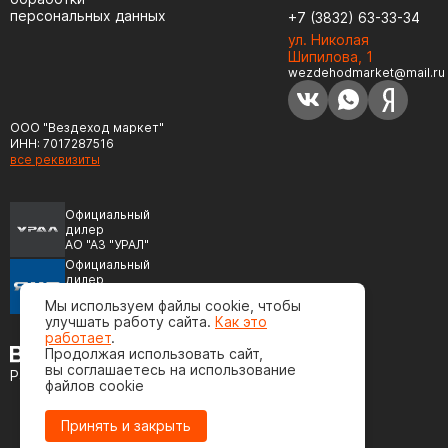
персональных данных
+7 (3832) 63-33-34
ул. Николая
Шипилова, 1
wezdehodmarket@mail.ru
ООО "Вездеход маркет"
ИНН: 7017287516
все реквизиты
Официальный
дилер
АО "АЗ "УРАЛ"
Официальный
дилер
ПАО "Автодизель"
Мы используем файлы cookie, чтобы
(ЯМЗ)
улучшать работу сайта.
Как это
работает
.
Продолжая использовать сайт,
вы соглашаетесь на использование
Разработка сайта
файлов cookie
Принять и закрыть