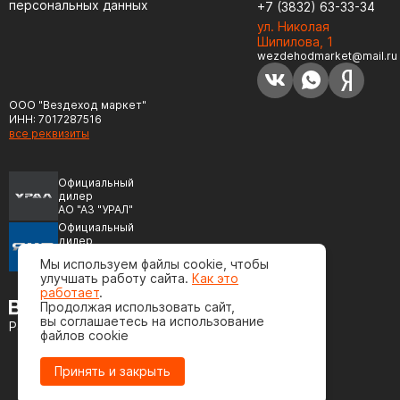
персональных данных
+7 (3832) 63-33-34
ул. Николая
Шипилова, 1
wezdehodmarket@mail.ru
ООО "Вездеход маркет"
ИНН: 7017287516
все реквизиты
Официальный
дилер
АО "АЗ "УРАЛ"
Официальный
дилер
ПАО "Автодизель"
Мы используем файлы cookie, чтобы
(ЯМЗ)
улучшать работу сайта.
Как это
работает
.
Продолжая использовать сайт,
вы соглашаетесь на использование
Разработка сайта
файлов cookie
Принять и закрыть