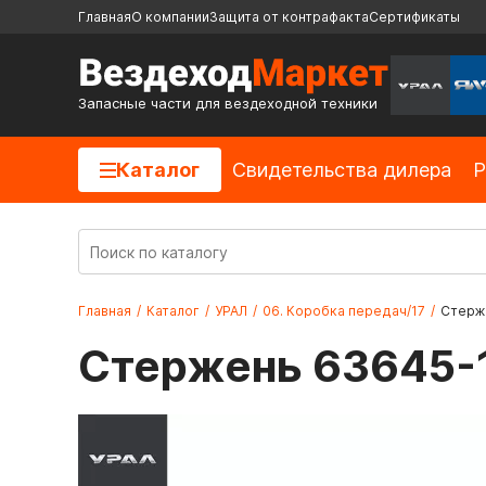
Главная
О компании
Защита от контрафакта
Сертификаты
Запасные части для вездеходной техники
Каталог
Cвидетельства дилера
Р
Главная
/
Каталог
/
УРАЛ
/
06. Коробка передач/17
/
Стерже
Стержень 63645-1