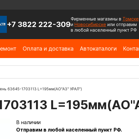
Фирменные магазины в
Томске
+7 3822 222-309
и
Новосибирске
или отправим
в любой населенный пункт РФ
емонт
Оплата и доставка
Автокаталоги
Конта
нь 63645-1703113 L=195мм(АО"АЗ" УРАЛ")
703113 L=195мм(АО"А
В наличии
Отправим в любой населенный пункт РФ.