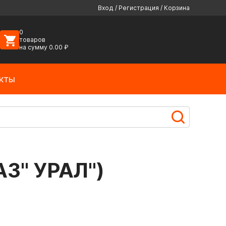
Вход
/
Регистрация
/
Корзина
0
товаров
на сумму
0.00
₽
кты
З" УРАЛ")