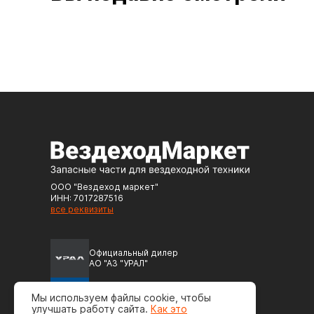
ООО "Вездеход маркет"
ИНН: 7017287516
все реквизиты
Официальный дилер
АО "АЗ "УРАЛ"
Официальный дилер
Мы используем файлы cookie, чтобы
ПАО "Автодизель" (ЯМЗ)
улучшать работу сайта.
Как это