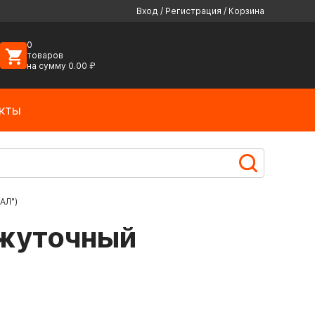
Вход
/
Регистрация
/
Корзина
0
товаров
на сумму
0.00
₽
кты
АЛ")
ежуточный