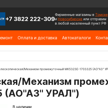
Фирменные магазины в
Томске
+7 3822 222-309
и
Новосибирске
или отправим
в любой населенный пункт РФ
емонт
Оплата и доставка
Автокаталоги
Конта
елескопическая/Механизм промежуточный МК5323Е-1703325 (АО"АЗ" УР
еская/Механизм пром
 (АО"АЗ" УРАЛ")
В наличии