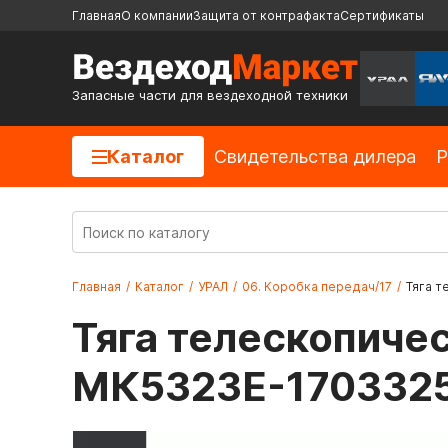
Главная
О компании
Защита от контрафакта
Сертификаты
Запасные части для вездеходной техники
Каталог
Cвидетельства дилера
Р
Главная
/
Каталог
/
УРАЛ
/
06. Коробка передач/17
/
Тяга т
Тяга телескопич
МК5323Е-1703325