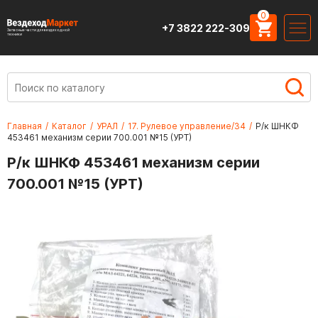
0
+7 3822 222-309
Запасные части для вездеходной
техники
Главная
/
Каталог
/
УРАЛ
/
17. Рулевое управление/34
/
Р/к ШНКФ
453461 механизм серии 700.001 №15 (УРТ)
Р/к ШНКФ 453461 механизм серии
700.001 №15 (УРТ)