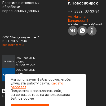
Политика в отношении
г. Новосибирск
обработки
персональных данных
+7 (3832) 63-33-34
ул. Николая
Шипилова, 1
wezdehodmarket@mail.ru
ООО "Вездеход маркет"
ИНН: 7017287516
все реквизиты
Официальный
дилер
АО "АЗ "УРАЛ"
Официальный
дилер
ПАО "Автодизель"
Мы используем файлы cookie, чтобы
(ЯМЗ)
улучшать работу сайта.
Как это
работает
.
Продолжая использовать сайт,
вы соглашаетесь на использование
Разработка сайта
файлов cookie