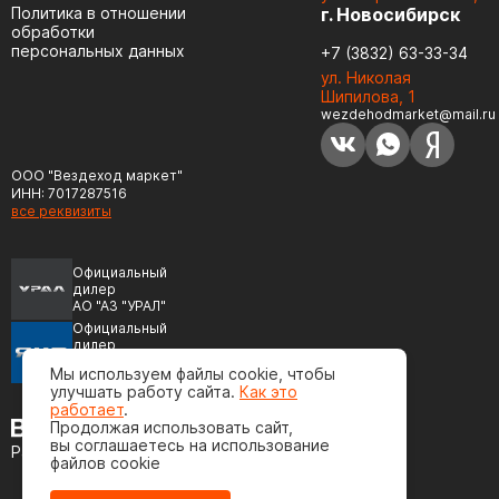
Политика в отношении
г. Новосибирск
обработки
персональных данных
+7 (3832) 63-33-34
ул. Николая
Шипилова, 1
wezdehodmarket@mail.ru
ООО "Вездеход маркет"
ИНН: 7017287516
все реквизиты
Официальный
дилер
АО "АЗ "УРАЛ"
Официальный
дилер
ПАО "Автодизель"
Мы используем файлы cookie, чтобы
(ЯМЗ)
улучшать работу сайта.
Как это
работает
.
Продолжая использовать сайт,
вы соглашаетесь на использование
Разработка сайта
файлов cookie