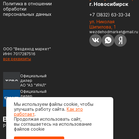
Политика в отношении
г. Новосибирск
обработки
персональных данных
+7 (3832) 63-33-34
ул. Николая
Шипилова, 1
wezdehodmarket@mail.ru
ООО "Вездеход маркет"
ИНН: 7017287516
все реквизиты
Официальный
дилер
АО "АЗ "УРАЛ"
Официальный
дилер
ПАО "Автодизель"
Мы используем файлы cookie, чтобы
(ЯМЗ)
улучшать работу сайта.
Как это
работает
.
Продолжая использовать сайт,
вы соглашаетесь на использование
Разработка сайта
файлов cookie