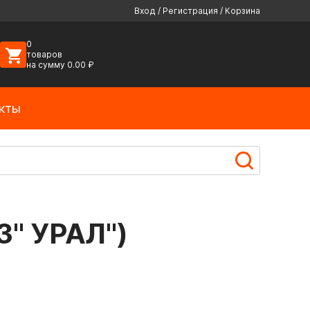
Вход
/
Регистрация
/
Корзина
0
товаров
на сумму
0.00
₽
кты
З" УРАЛ")