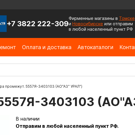
Фирменные магазины в
Томске
+7 3822 222-309
и
Новосибирске
или отправим
в любой населенный пункт РФ
емонт
Оплата и доставка
Автокаталоги
Конта
ра промежут. 5557Я-3403103 (АО"АЗ" УРАЛ")
5557Я-3403103 (АО"А
В наличии
Отправим в любой населенный пункт РФ.