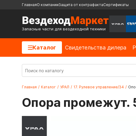
Главная
О компании
Защита от контрафакта
Сертификаты
Запасные части для вездеходной техники
Каталог
Cвидетельства дилера
Р
Главная
/
Каталог
/
УРАЛ
/
17. Рулевое управление/34
/
Опо
Опора промежут. 