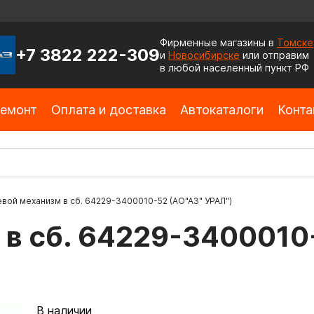
Фирменные магазины в
Томске
+7 3822 222-309
и
Новосибирске
или отправим
в любой населенный пункт РФ
емонт
Оплата и доставка
Автокаталоги
Конта
евой механизм в сб. 64229-3400010-52 (АО"АЗ" УРАЛ")
 в сб. 64229-3400010
В наличии