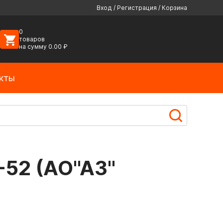
Вход
/
Регистрация
/
Корзина
0
товаров
на сумму
0.00
₽
кты
-52 (АО"АЗ"