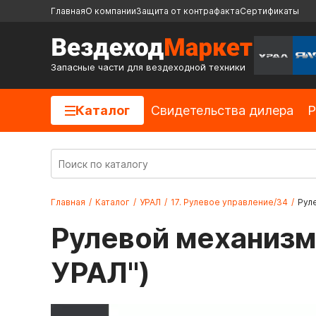
Главная
О компании
Защита от контрафакта
Сертификаты
Запасные части для вездеходной техники
Каталог
Cвидетельства дилера
Р
Главная
/
Каталог
/
УРАЛ
/
17. Рулевое управление/34
/
Рул
Рулевой механизм
УРАЛ")