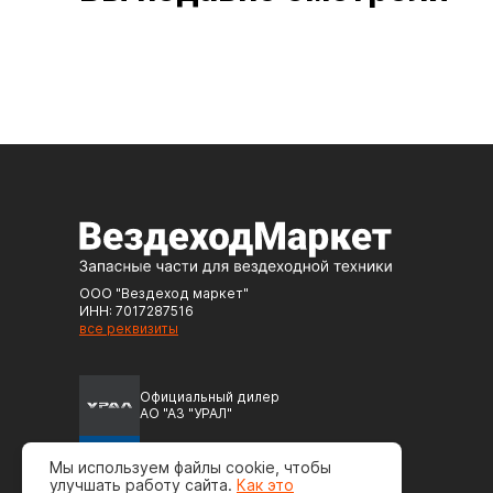
ООО "Вездеход маркет"
ИНН: 7017287516
все реквизиты
Официальный дилер
АО "АЗ "УРАЛ"
Официальный дилер
Мы используем файлы cookie, чтобы
ПАО "Автодизель" (ЯМЗ)
улучшать работу сайта.
Как это