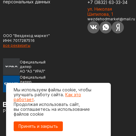
персональных данных
+7 (3832) 63-33-34
ул. Николая
Шипилова, 1
wezdehodmarket@mail.ru
ООО "Вездеход маркет"
ИНН: 7017287516
все реквизиты
Официальный
дилер
АО "АЗ "УРАЛ"
Официальный
дилер
ПАО "Автодизель"
Мы используем файлы cookie, чтобы
(ЯМЗ)
улучшать работу сайта.
Как это
работает
.
Продолжая использовать сайт,
вы соглашаетесь на использование
Разработка сайта
файлов cookie
Принять и закрыть