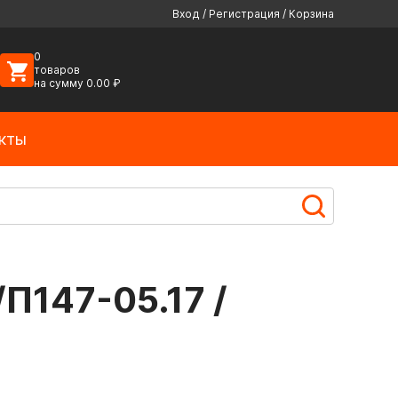
Вход
/
Регистрация
/
Корзина
0
товаров
на сумму
0.00
₽
кты
/П147-05.17 /