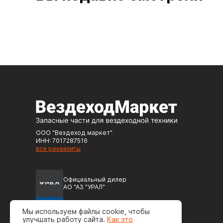
ООО "Вездеход маркет"
ИНН: 7017287516
все реквизиты
Официальный дилер
АО "АЗ "УРАЛ"
Официальный дилер
Мы используем файлы cookie, чтобы
ПАО "Автодизель" (ЯМЗ)
улучшать работу сайта.
Как это