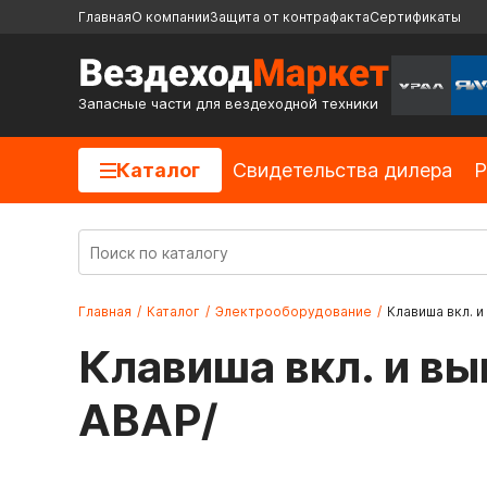
Главная
О компании
Защита от контрафакта
Сертификаты
Запасные части для вездеходной техники
Каталог
Cвидетельства дилера
Р
Главная
/
Каталог
/
Электрооборудование
/
Клавиша вкл. и
Клавиша вкл. и вык
АВАР/