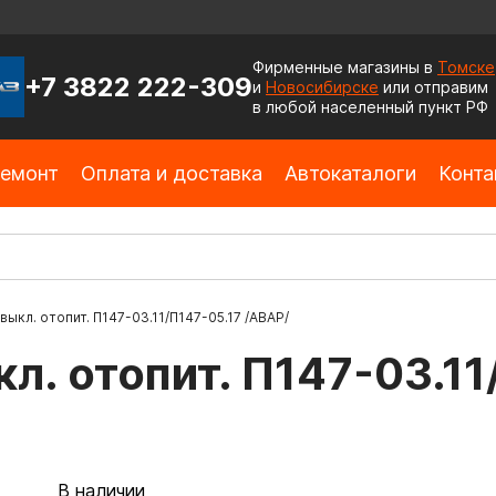
Фирменные магазины в
Томске
+7 3822 222-309
и
Новосибирске
или отправим
в любой населенный пункт РФ
емонт
Оплата и доставка
Автокаталоги
Конта
 выкл. отопит. П147-03.11/П147-05.17 /АВАР/
л. отопит. П147-03.11
В наличии