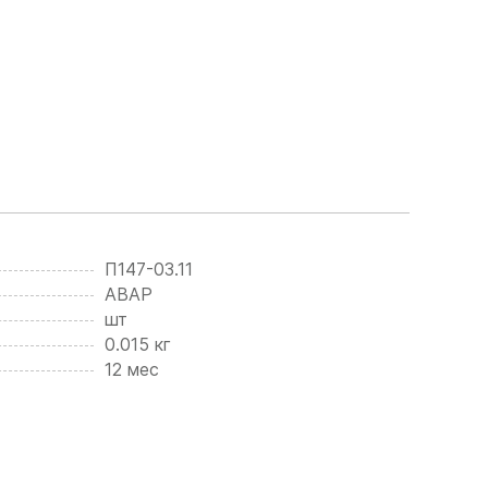
П147-03.11
АВАР
шт
0.015 кг
12 мес