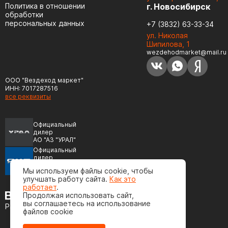
Политика в отношении
г. Новосибирск
обработки
персональных данных
+7 (3832) 63-33-34
ул. Николая
Шипилова, 1
wezdehodmarket@mail.ru
ООО "Вездеход маркет"
ИНН: 7017287516
все реквизиты
Официальный
дилер
АО "АЗ "УРАЛ"
Официальный
дилер
ПАО "Автодизель"
Мы используем файлы cookie, чтобы
(ЯМЗ)
улучшать работу сайта.
Как это
работает
.
Продолжая использовать сайт,
вы соглашаетесь на использование
Разработка сайта
файлов cookie