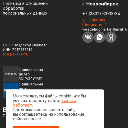
Политика в отношении
г. Новосибирск
обработки
персональных данных
+7 (3832) 63-33-34
ул. Николая
Шипилова, 1
wezdehodmarket@mail.ru
ООО "Вездеход маркет"
ИНН: 7017287516
все реквизиты
Официальный
дилер
АО "АЗ "УРАЛ"
Официальный
дилер
ПАО "Автодизель"
Мы используем файлы cookie, чтобы
(ЯМЗ)
улучшать работу сайта.
Как это
работает
.
Продолжая использовать сайт,
вы соглашаетесь на использование
Разработка сайта
файлов cookie