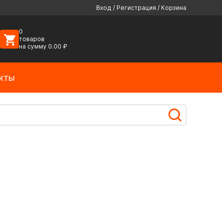
Вход
/
Регистрация
/
Корзина
0
товаров
на сумму
0.00
₽
кты