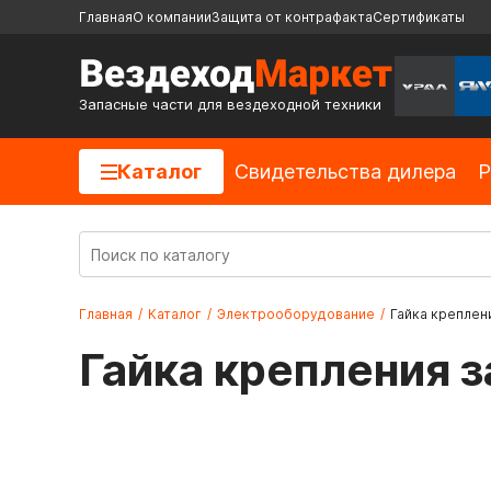
Главная
О компании
Защита от контрафакта
Сертификаты
Запасные части для вездеходной техники
Каталог
Cвидетельства дилера
Р
Главная
/
Каталог
/
Электрооборудование
/
Гайка креплени
Гайка крепления з