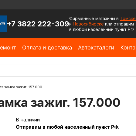
Фирменные магазины в
Томске
+7 3822 222-309
и
Новосибирске
или отправим
в любой населенный пункт РФ
емонт
Оплата и доставка
Автокаталоги
Конта
я замка зажиг. 157.000
амка зажиг. 157.000
В наличии
Отправим в любой населенный пункт РФ.