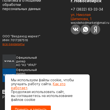
Политика в отношении
г. Новосибирск
обработки
персональных данных
+7 (3832) 63-33-34
ул. Николая
Шипилова, 1
wezdehodmarket@mail.ru
ООО "Вездеход маркет"
ИНН: 7017287516
все реквизиты
Официальный
дилер
АО "АЗ "УРАЛ"
Официальный
дилер
ПАО "Автодизель"
Мы используем файлы cookie, чтобы
(ЯМЗ)
улучшать работу сайта.
Как это
работает
.
Продолжая использовать сайт,
вы соглашаетесь на использование
Разработка сайта
файлов cookie
Принять и закрыть