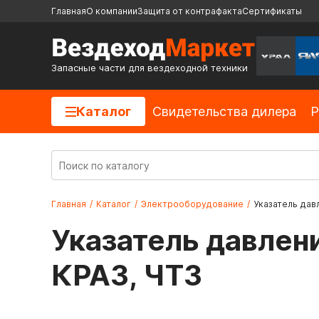
Главная
О компании
Защита от контрафакта
Сертификаты
Запасные части для вездеходной техники
Каталог
Cвидетельства дилера
Р
Главная
/
Каталог
/
Электрооборудование
/
Указатель дав
Указатель давлен
КРАЗ, ЧТЗ