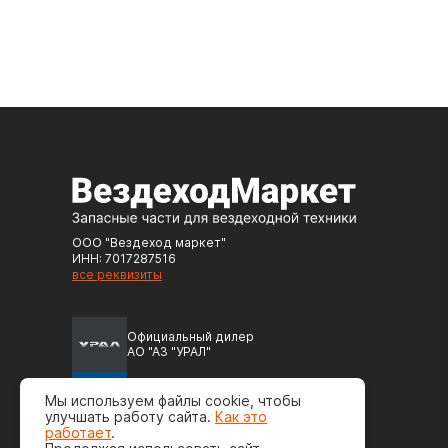
ООО "Вездеход маркет"
ИНН: 7017287516
все реквизиты
Официальный дилер
АО "АЗ "УРАЛ"
Официальный дилер
Мы используем файлы cookie, чтобы
ПАО "Автодизель" (ЯМЗ)
улучшать работу сайта.
Как это
работает
.