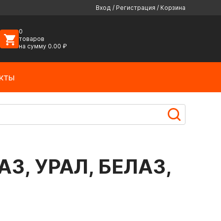
Вход
/
Регистрация
/
Корзина
0
товаров
на сумму
0.00
₽
кты
АЗ, УРАЛ, БЕЛАЗ,