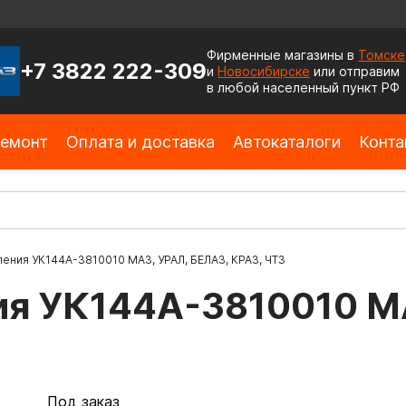
Фирменные магазины в
Томске
+7 3822 222-309
и
Новосибирске
или отправим
в любой населенный пункт РФ
емонт
Оплата и доставка
Автокаталоги
Конта
ления УК144А-3810010 МАЗ, УРАЛ, БЕЛАЗ, КРАЗ, ЧТЗ
ия УК144А-3810010 М
Под заказ