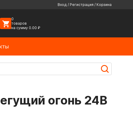
Вход
/
Регистрация
/
Корзина
0
товаров
на сумму
0.00
₽
кты
бегущий огонь 24В