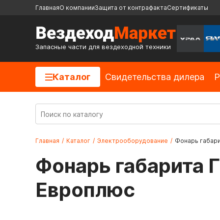
Главная
О компании
Защита от контрафакта
Сертификаты
Запасные части для вездеходной техники
Каталог
Cвидетельства дилера
Р
Главная
/
Каталог
/
Электрооборудование
/
Фонарь габари
Фонарь габарита 
Европлюс