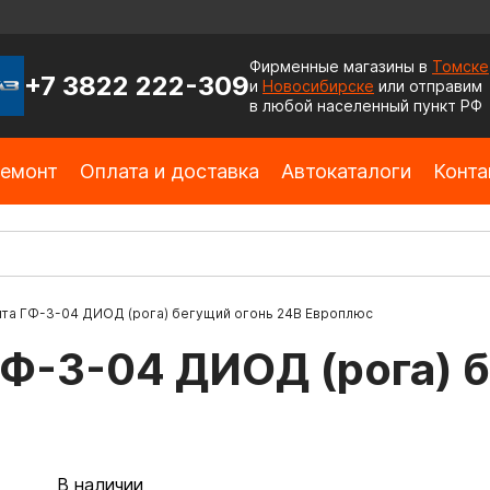
Фирменные магазины в
Томске
+7 3822 222-309
и
Новосибирске
или отправим
в любой населенный пункт РФ
емонт
Оплата и доставка
Автокаталоги
Конта
та ГФ-3-04 ДИОД (рога) бегущий огонь 24В Европлюс
ГФ-3-04 ДИОД (рога) 
В наличии