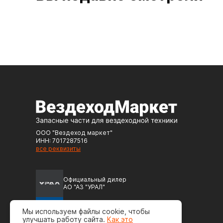
ООО "Вездеход маркет"
ИНН: 7017287516
все реквизиты
Официальный дилер
АО "АЗ "УРАЛ"
Официальный дилер
Мы используем файлы cookie, чтобы
ПАО "Автодизель" (ЯМЗ)
улучшать работу сайта.
Как это