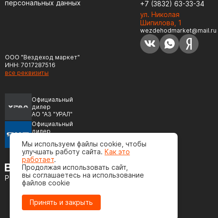
персональных данных
+7 (3832) 63-33-34
ул. Николая
Шипилова, 1
wezdehodmarket@mail.ru
ООО "Вездеход маркет"
ИНН: 7017287516
все реквизиты
Официальный
дилер
АО "АЗ "УРАЛ"
Официальный
дилер
ПАО "Автодизель"
Мы используем файлы cookie, чтобы
(ЯМЗ)
улучшать работу сайта.
Как это
работает
.
Продолжая использовать сайт,
вы соглашаетесь на использование
Разработка сайта
файлов cookie
Принять и закрыть