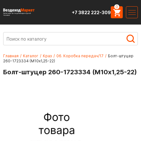
0
+7 3822 222-309
Запасные части для вездеходной
техники
Главная
/
Каталог
/
Краз
/
06. Коробка передач/17
/
Болт-штуцер
260-1723334 (М10х1,25-22)
Болт-штуцер 260-1723334 (М10х1,25-22)