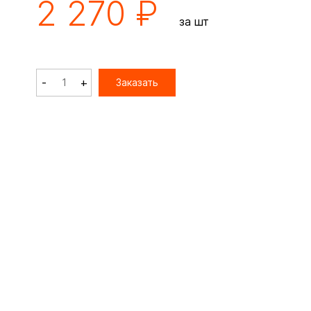
2 270 ₽
за шт
-
+
Заказать