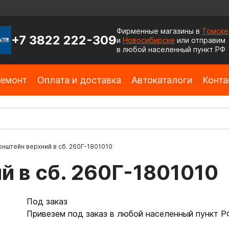
Фирменные магазины в
Томске
+7 3822 222-309
и
Новосибирске
или отправим
в любой населенный пункт РФ
емонт
Оплата и доставка
Автокаталоги
Конта
нштейн верхний в сб. 260Г-1801010
й в сб. 260Г-1801010
Под заказ
Привезем под заказ в любой населенный пункт Р