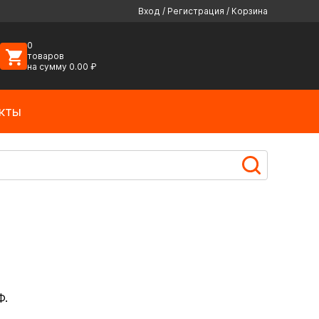
Вход
/
Регистрация
/
Корзина
0
товаров
на сумму
0.00
₽
кты
Ф.