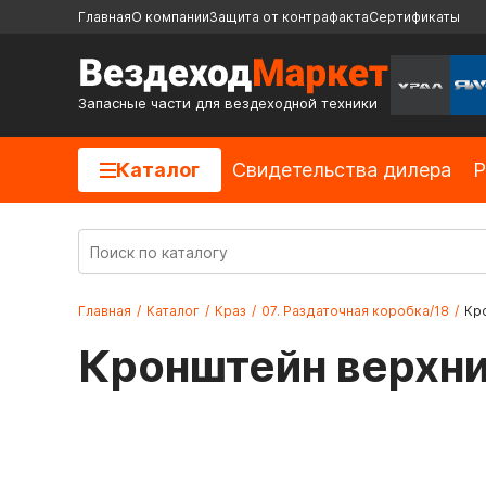
Главная
О компании
Защита от контрафакта
Сертификаты
Запасные части для вездеходной техники
Каталог
Cвидетельства дилера
Р
Главная
/
Каталог
/
Краз
/
07. Раздаточная коробка/18
/
Кро
Кронштейн верхни