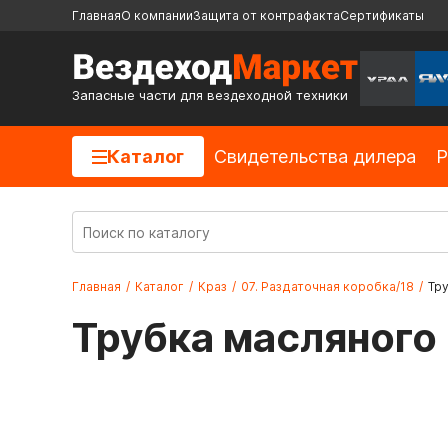
Главная
О компании
Защита от контрафакта
Сертификаты
Запасные части для вездеходной техники
Каталог
Cвидетельства дилера
Р
Главная
/
Каталог
/
Краз
/
07. Раздаточная коробка/18
/
Тр
Трубка масляного