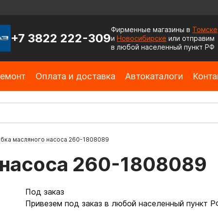
Фирменные магазины в
Томске
+7 3822 222-309
и
Новосибирске
или отправим
в любой населенный пункт РФ
емонт
Оплата и доставка
Автокаталоги
Конта
убка масляного насоса 260-1808089
 насоса 260-1808089
Под заказ
Привезем под заказ в любой населенный пункт Р