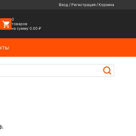
Вход
/
Регистрация
/
Корзина
0
товаров
на сумму
0.00
₽
кты
Ф.