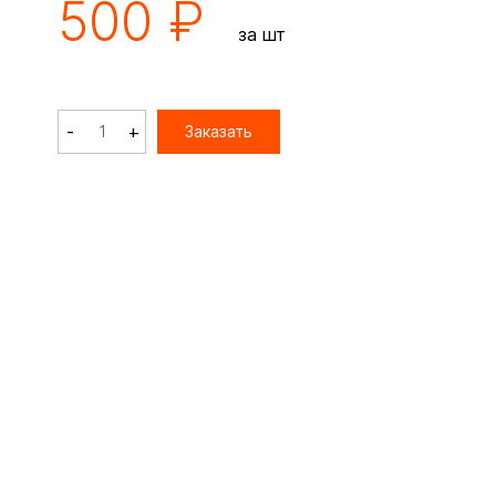
500 ₽
за шт
-
+
Заказать