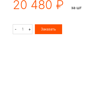
20 480 ₽
за шт
-
+
Заказать