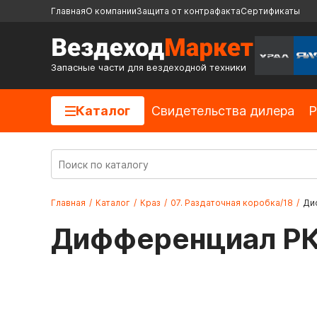
Главная
О компании
Защита от контрафакта
Сертификаты
Запасные части для вездеходной техники
Каталог
Cвидетельства дилера
Р
Главная
/
Каталог
/
Краз
/
07. Раздаточная коробка/18
/
Ди
Дифференциал РК 