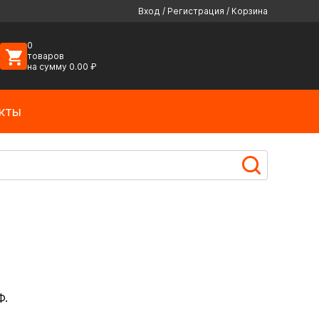
Вход
/
Регистрация
/
Корзина
0
товаров
на сумму
0.00
₽
кты
Ф.