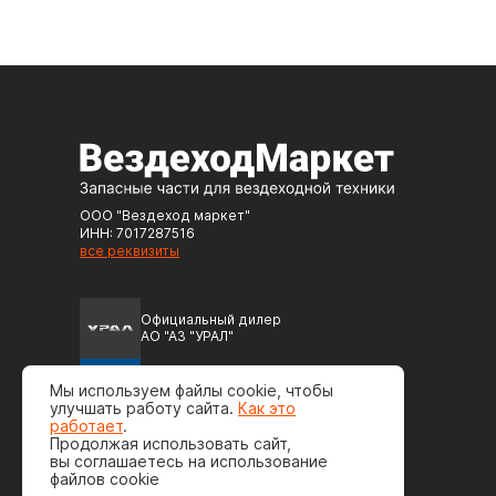
ООО "Вездеход маркет"
ИНН: 7017287516
все реквизиты
Официальный дилер
АО "АЗ "УРАЛ"
Официальный дилер
Мы используем файлы cookie, чтобы
ПАО "Автодизель" (ЯМЗ)
улучшать работу сайта.
Как это
работает
.
Продолжая использовать сайт,
вы соглашаетесь на использование
файлов cookie