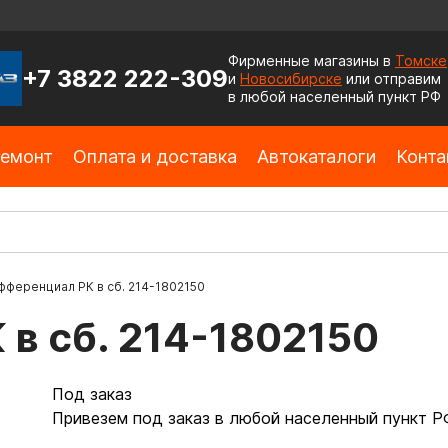
Фирменные магазины в
Томске
+7 3822 222-309
и
Новосибирске
или отправим
в любой населенный пункт РФ
емонт
Оплата и доставка
Автокаталоги
Конта
фференциал РК в сб. 214-1802150
в сб. 214-1802150
Под заказ
Привезем под заказ в любой населенный пункт Р