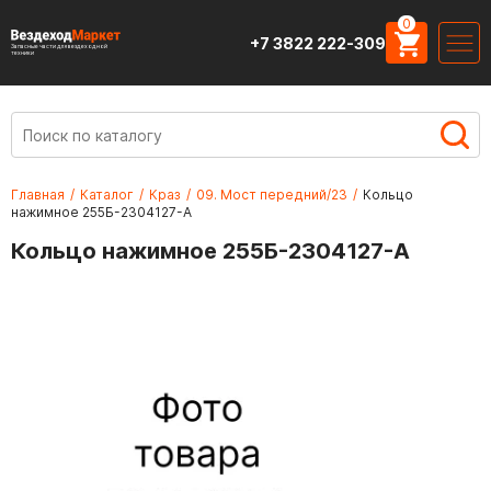
0
+7 3822 222-309
Запасные части для вездеходной
техники
Главная
/
Каталог
/
Краз
/
09. Мост передний/23
/
Кольцо
нажимное 255Б-2304127-А
Кольцо нажимное 255Б-2304127-А