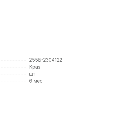
255Б-2304122
Краз
шт
6 мес