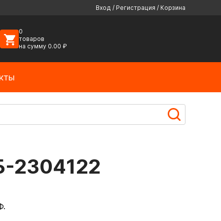
Вход
/
Регистрация
/
Корзина
0
товаров
на сумму
0.00
₽
кты
Б-2304122
Ф.