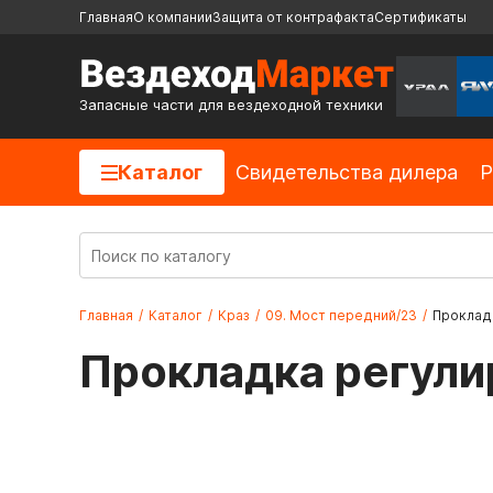
Главная
О компании
Защита от контрафакта
Сертификаты
Запасные части для вездеходной техники
Каталог
Cвидетельства дилера
Р
Главная
/
Каталог
/
Краз
/
09. Мост передний/23
/
Прокладк
Прокладка регули