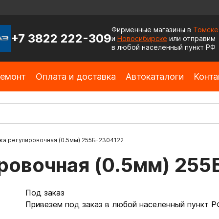
Фирменные магазины в
Томске
+7 3822 222-309
и
Новосибирске
или отправим
в любой населенный пункт РФ
емонт
Оплата и доставка
Автокаталоги
Конта
а регулировочная (0.5мм) 255Б-2304122
ровочная (0.5мм) 255
Под заказ
Привезем под заказ в любой населенный пункт Р