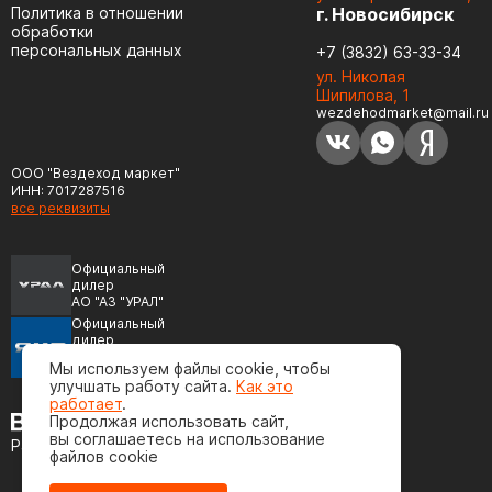
Политика в отношении
г. Новосибирск
обработки
персональных данных
+7 (3832) 63-33-34
ул. Николая
Шипилова, 1
wezdehodmarket@mail.ru
ООО "Вездеход маркет"
ИНН: 7017287516
все реквизиты
Официальный
дилер
АО "АЗ "УРАЛ"
Официальный
дилер
ПАО "Автодизель"
Мы используем файлы cookie, чтобы
(ЯМЗ)
улучшать работу сайта.
Как это
работает
.
Продолжая использовать сайт,
вы соглашаетесь на использование
Разработка сайта
файлов cookie