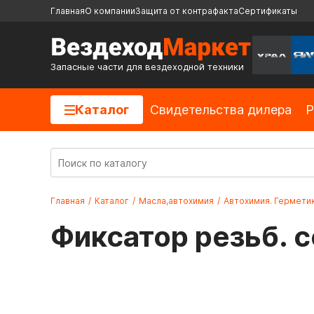
Главная
О компании
Защита от контрафакта
Сертификаты
Запасные части для вездеходной техники
Каталог
Cвидетельства дилера
Р
Главная
/
Каталог
/
Масла,автохимия
/
Автохимия. Гермети
Фиксатор резьб. 