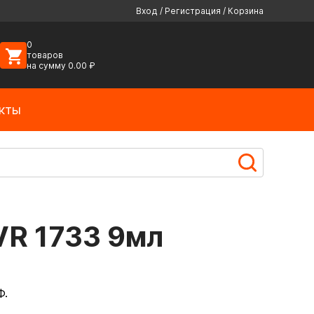
Вход
/
Регистрация
/
Корзина
0
товаров
на сумму
0.00
₽
кты
VR 1733 9мл
Ф.