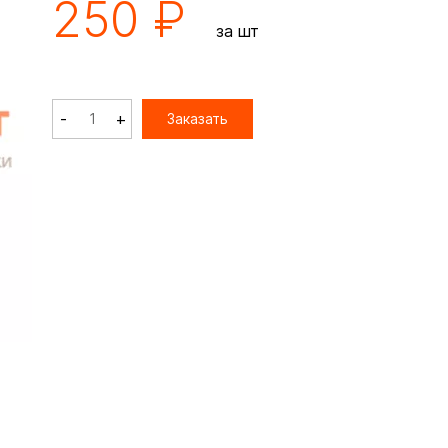
250 ₽
за шт
-
+
Заказать