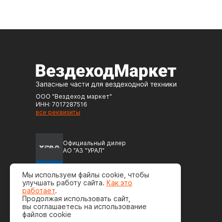
ООО "Вездеход маркет"
ИНН: 7017287516
все реквизиты
Официальный дилер
АО "АЗ "УРАЛ"
Официальный дилер
Мы используем файлы cookie, чтобы
ПАО "Автодизель" (ЯМЗ)
улучшать работу сайта.
Как это
работает
.
Продолжая использовать сайт,
вы соглашаетесь на использование
файлов cookie