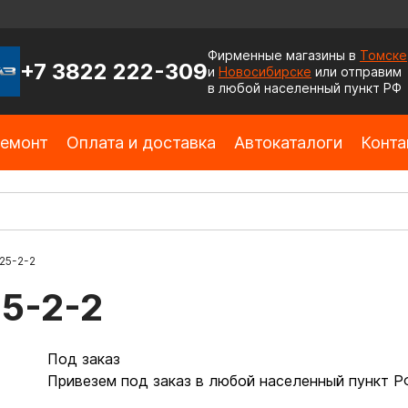
Фирменные магазины в
Томске
+7 3822 222-309
и
Новосибирске
или отправим
в любой населенный пункт РФ
емонт
Оплата и доставка
Автокаталоги
Конта
25-2-2
5-2-2
Под заказ
Привезем под заказ в любой населенный пункт Р