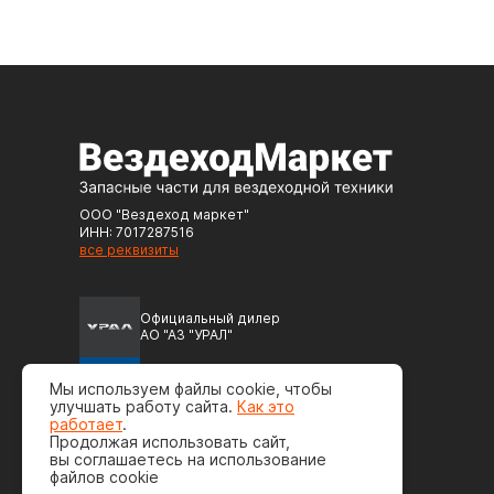
ООО "Вездеход маркет"
ИНН: 7017287516
все реквизиты
Официальный дилер
АО "АЗ "УРАЛ"
Официальный дилер
Мы используем файлы cookie, чтобы
ПАО "Автодизель" (ЯМЗ)
улучшать работу сайта.
Как это
работает
.
Продолжая использовать сайт,
вы соглашаетесь на использование
файлов cookie