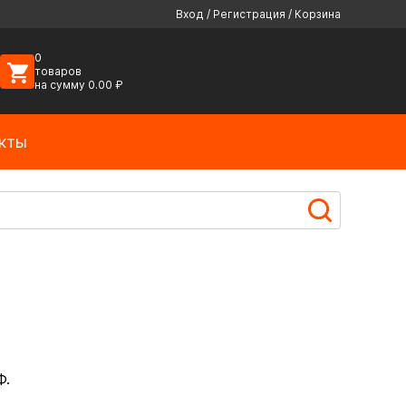
Вход
/
Регистрация
/
Корзина
0
товаров
на сумму
0.00
₽
кты
Ф.