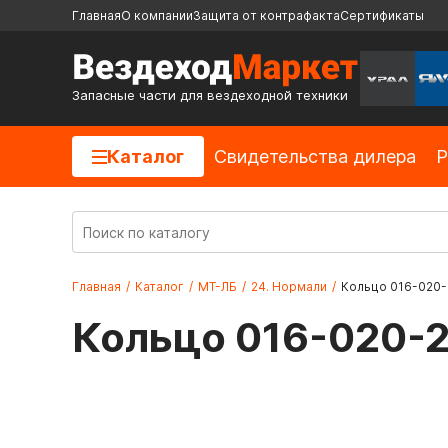
Главная
О компании
Защита от контрафакта
Сертификаты
Запасные части для вездеходной техники
Каталог
Cвидетельства дилера
Р
Главная
/
Каталог
/
МТ-ЛБ
/
24. Нормали
/
Кольцо 016-020-
Кольцо 016-020-2